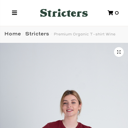
0
Home
Stricters
Premium Organic T-shirt Wine
/
/