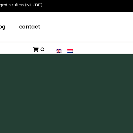
gratis ruilen (NL/BE)
og
contact
0