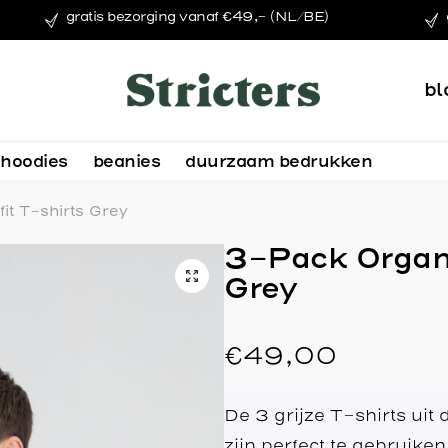
gratis bezorging vanaf €49,- (NL/BE)
bl
hoodies
beanies
duurzaam bedrukken
it T-shirts Grey
3-Pack Organi
Grey
€
49,00
De 3 grijze T-shirts uit
zijn perfect te gebruiken