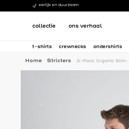
eerlijk en duurzaam
collectie
ons verhaal
t-shirts
crewnecks
ondershirts
Home
Stricters
3-Pack Organic Slim-f
/
/