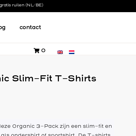
gratis ruilen (NL/BE)
og
contact
0
c Slim-Fit T-Shirts
 deze Organic 3-Pack zijn een slim-fit en
 als ondershirt of sportshirt. De T-shirts