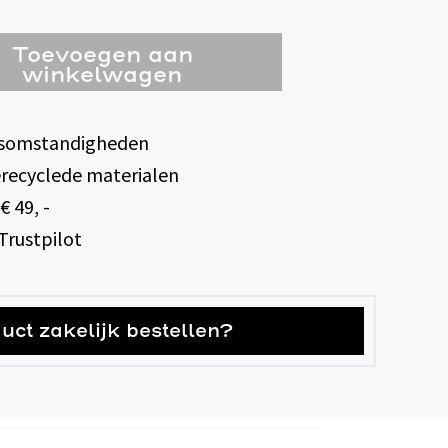
Toevoegen aan
winkelwagen
idsomstandigheden
erecyclede materialen
€ 49, -
Trustpilot
duct zakelijk bestellen?