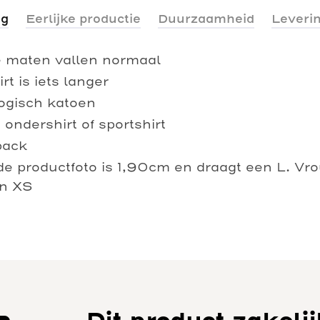
ng
Eerlijke productie
Duurzaamheid
Leveri
e maten vallen normaal
rt is iets langer
logisch katoen
 ondershirt of sportshirt
pack
e productfoto is 1,90cm en draagt een L. Vro
en XS