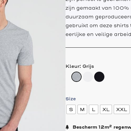
zijn gemaakt van 100% bi
duurzaam geproduceerd,
gebruikt om deze shirts
eerlijke en veilige arb
Kleur: Grijs
Size
S
M
L
XL
XXL
2
Bescherm
12
m
regenwo