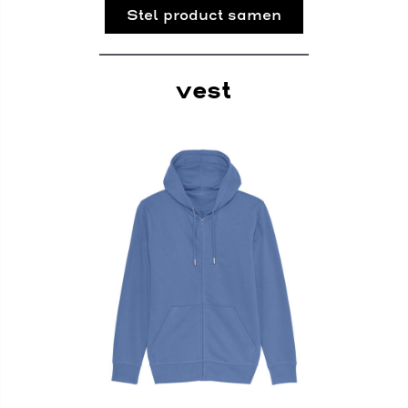
Stel product samen
vest